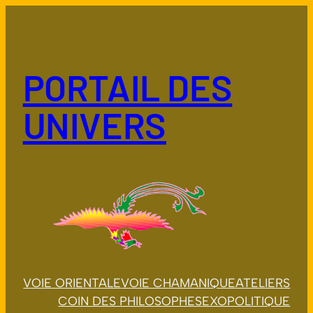
Aller
au
contenu
PORTAIL DES
UNIVERS
VOIE ORIENTALE
VOIE CHAMANIQUE
ATELIERS
COIN DES PHILOSOPHES
EXOPOLITIQUE