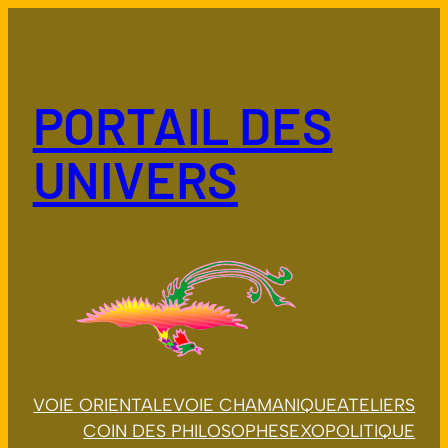
Aller
au
contenu
PORTAIL DES
UNIVERS
VOIE ORIENTALE
VOIE CHAMANIQUE
ATELIERS
COIN DES PHILOSOPHES
EXOPOLITIQUE